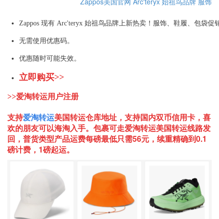
Zappos美国官网
Arc'teryx 始祖鸟品牌
服饰
Zappos 现有 Arc'teryx 始祖鸟品牌上新热卖！服饰、鞋履、包袋促
无需使用优惠码。
优惠随时可能失效。
立即购买>>
>>爱淘转运用户注册
支持
爱淘转运
美国
转运仓库地址，支持国内双币信用卡，喜
欢的朋友可以海淘入手。包裹可走爱淘转运美国转运线路发
回，普货类型产品运费每磅最低只需56元，续重精确到0.1
磅计费，1磅起运。