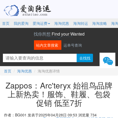
首页
我的爱淘
爱淘运费
海淘优惠
海淘转运
海淘攻略
海
找你所想
Find your Wanted
站内文章搜索
运单号查询
微信
首页
海淘优惠
海淘优惠详情
Zappos：Arc'teryx 始祖鸟品牌
上新热卖！服饰、鞋履、包袋
促销 低至7折
作者：BG001
发表于2025年04月28日 09:53
浏览量 734