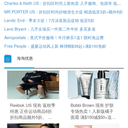
Charles & Keith US：折扣区时尚上新热卖 入手服饰、包袋等 低至5折
MR PORTER US：折扣区时尚好物清仓大促 精选低至3折+额外8折
Lands' End：季末大促！7月泳装新品促销 低至5折
Lane Bryant：几乎全场买一件第二件半价 多买多省
Aeropostale：美式平价服饰！牛仔裤买1送1 限时免运费
Free People：盛夏运动风上新 棒球帽$38起+满$100免邮
海淘优惠
Reebok US 现有 返校季
Bobbi Brown 现有 护肤
特惠 正价运动商品6折
专场热卖！入新版橘子
折扣商品额外5折。 正
面霜 满$150减$50+送4
价商品6折，折扣商品额
件礼。 订单满$90赠2件