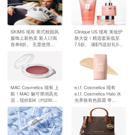
外5折，需要使用优惠
小样礼（含新款橘子霜
码：BTS。
+水感卸妆油） 订单满
$110赠正装橘子眼霜+精
华唇蜜#Bare Pink，需
要使用优惠码：
SKIMS 现有 美式校园风
Clinique US 现有 美妆护
55EXTRA。
服饰上新热卖 新人订阅
肤大促！精选套装低至
首单8折。 无需使用优
7.5折。 满$75送好礼5
惠码。
件、满$95加送正装1
件。 无需使用优惠码。
MAC Cosmetics 现有 上
e.l.f. Cosmetics 现有
新！MAC 魅可弹润高光
e.l.f. Cosmetics Halo 水
泥，现价$34（约230.29
光养肤有色面霜 带
元）。 无需使用优惠
SPF50 防晒，原价
码。
$18，现特价$14（约
94.83元）。 无需使用优
惠码。