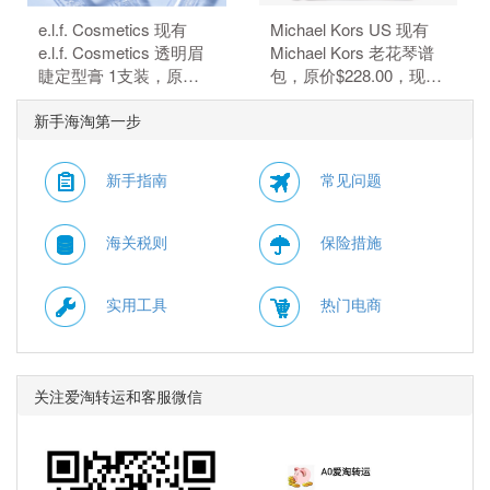
e.l.f. Cosmetics 现有
Michael Kors US 现有
e.l.f. Cosmetics 透明眉
Michael Kors 老花琴谱
睫定型膏 1支装，原价
包，原价$228.00，现特
$4，现特价$3（约20.32
价$50.15（约339.68
新手海淘第一步
元）。 无需使用优惠
元）。 额外8.5折，需要
码。
使用优惠码：
EXTRA15。
新手指南
常见问题
海关税则
保险措施
实用工具
热门电商
关注爱淘转运和客服微信