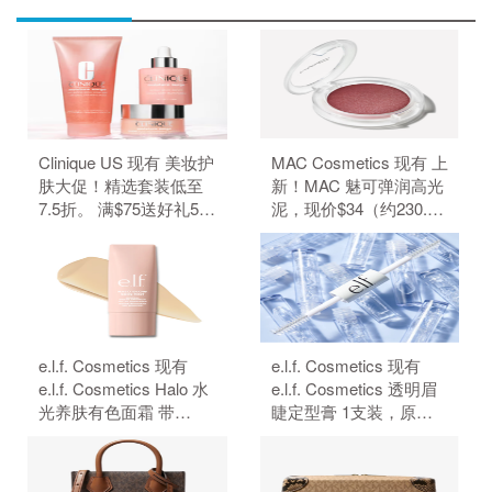
Clinique US 现有 美妆护
MAC Cosmetics 现有 上
肤大促！精选套装低至
新！MAC 魅可弹润高光
7.5折。 满$75送好礼5
泥，现价$34（约230.29
件、满$95加送正装1
元）。 无需使用优惠
件。 无需使用优惠码。
码。
e.l.f. Cosmetics 现有
e.l.f. Cosmetics 现有
e.l.f. Cosmetics Halo 水
e.l.f. Cosmetics 透明眉
光养肤有色面霜 带
睫定型膏 1支装，原价
SPF50 防晒，原价
$4，现特价$3（约20.32
$18，现特价$14（约
元）。 无需使用优惠
94.83元）。 无需使用优
码。