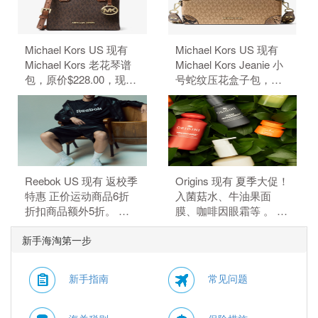
惠码。
Michael Kors US 现有
Michael Kors US 现有
Michael Kors 老花琴谱
Michael Kors Jeanie 小
包，原价$228.00，现特
号蛇纹压花盒子包，原
价$50.15（约339.68
价$428，现特价
元）。 额外8.5折，需要
$84.99（约575.66
使用优惠码：
元）。 额外8.5折，需要
EXTRA15。
使用优惠码：
EXTRA15。
Reebok US 现有 返校季
Origins 现有 夏季大促！
特惠 正价运动商品6折
入菌菇水、牛油果面
折扣商品额外5折。 正
膜、咖啡因眼霜等 。 订
价商品6折，折扣商品额
单满$115赠5件礼，需要
新手海淘第一步
外5折，需要使用优惠
使用优惠码：
码：BTS。
HYDRATE。
新手指南
常见问题