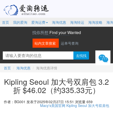
首页
我的爱淘
爱淘运费
海淘优惠
海淘转运
海淘攻略
海
找你所想
Find your Wanted
站内文章搜索
运单号查询
微信
首页
海淘优惠
海淘优惠详情
Kipling Seoul 加大号双肩包 3.2
折 $46.02（约335.33元）
作者：BG001
发表于2025年02月27日 15:51
浏览量 659
Macy's美国官网
Kipling Seoul
加大号双肩包