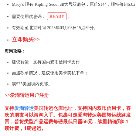
Macy's 现有 Kipling Seoul 加大号双肩包，原价$144，现特价$46.
需要使用优惠码：
READY
。
有效期至北京时间 2025年03月03日15点59分。
立即购买>>
海淘攻略：
建议转运，支持国内双币信用卡支付；
如遇砍单情况，建议使用美卡美私下单；
满$25美国境内免邮。
>>爱淘转运用户注册
支持
爱淘转运
美国
转运仓库地址，支持国内双币信用卡，喜
欢的朋友可以海淘入手。包裹可走爱淘转运美国转运线路发
回，普货类型产品运费每磅最低只需56元，续重精确到0.1
磅计费，1磅起运。