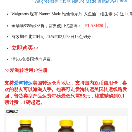
Walgreens美国官网
Nature Made 维他命系列
鱼油
Walgreens 现有 Nature Made 维他命系列 入鱼油、维生素 买1送1
全场满$35额外8折，需要使用优惠码：
FLASH20
。
有效期至北京时间 2025年02月28日15点59分。
立即购买>>
满$35免美国境内运费。
>>爱淘转运用户注册
支持
爱淘转运
美国
转运仓库地址，支持国内双币信用卡，喜
欢的朋友可以海淘入手。包裹可走爱淘转运美国转运线路发
回，普货类型产品运费每磅最低只需56元，续重精确到0.1
磅计费，1磅起运。