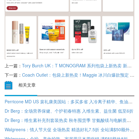
上一篇：
Tory Burch UK：T MONOGRAM 系列包袋上新热卖 新人满额9折
下一篇：
Coach Outlet：包袋上新热卖！Maggie 冰川白爆款预定 现价$219 低至3折
相关文章
Perricone MD US 裴礼康美国站：多买多省 入冷离子精华、鱼油、亮白面霜 满额至高立省$80
Dr Berg：全场营养保健、个护初春特惠 入维生素、益生菌 低至6折
Dr Berg：维生素补充剂套装热卖 秋冬囤货季 甘氨酸镁与电解质粉套装$62 低至4折
Walgreens：情人节大促 全场热卖 精选好礼7.5折 全站满$50额外8折
Walgreens：个护、美妆护肤、家居用品本周促销 满$50额外8折 部分营养保健买1送1