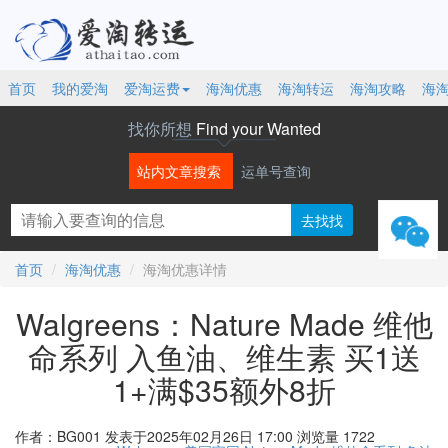
首页
我的爱淘
爱淘运费
海淘优惠
海淘转运
海淘攻略
海
找你所想
Find your Wanted
站内文章搜索
运单号查询
微信
首页
海淘优惠
海淘优惠详情
Walgreens：Nature Made 维他
命系列 入鱼油、维生素 买1送
1+满$35额外8折
作者：BG001
发表于2025年02月26日 17:00
浏览量 1722