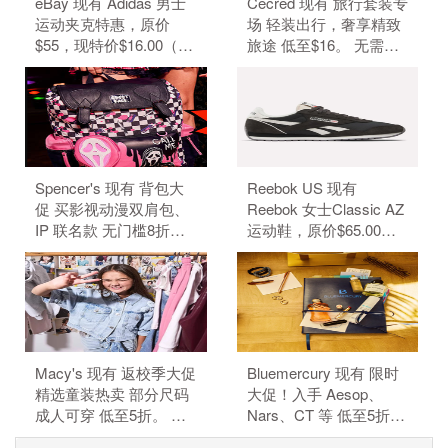
eBay 现有 Adidas 男士
Cecred 现有 旅行套装专
运动夹克特惠，原价
场 轻装出行，奢享精致
$55，现特价$16.00（约
旅途 低至$16。 无需使
108.25元）。 无需使用
用优惠码。 有效期至北
优惠码。 优惠随时可能
京时间 2026年08月31日
失效。
14点59分。 满$50.00免
美国境内运费。
Spencer's 现有 背包大
Reebok US 现有
促 买影视动漫双肩包、
Reebok 女士Classic AZ
IP 联名款 无门槛8折。
运动鞋，原价$65.00，
背包8折，需要使用优惠
现特价$48.99（约
码：BACKPACKS20。
331.59元）。 无需使用
订单满$40免邮，需要使
优惠码。 优惠随时可能
用优惠码：FS40。（优
失效。
惠码不可叠加）
Macy's 现有 返校季大促
Bluemercury 现有 限时
精选童装热卖 部分尺码
大促！入手 Aesop、
成人可穿 低至5折。 无
Nars、CT 等 低至5折。
需使用优惠码。 有效期
部分商品可叠加额外8.5