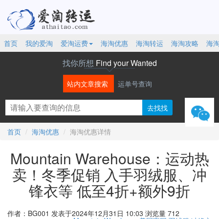
首页
我的爱淘
爱淘运费
海淘优惠
海淘转运
海淘攻略
海
找你所想
Find your Wanted
站内文章搜索
运单号查询
微信
首页
海淘优惠
海淘优惠详情
Mountain Warehouse：运动热
卖！冬季促销 入手羽绒服、冲
锋衣等 低至4折+额外9折
作者：BG001
发表于2024年12月31日 10:03
浏览量 712