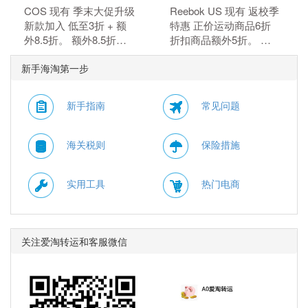
COS 现有 季末大促升级
Reebok US 现有 返校季
新款加入 低至3折 + 额
特惠 正价运动商品6折
外8.5折。 额外8.5折，
折扣商品额外5折。 正
需要使用优惠码：
价商品6折，折扣商品额
新手海淘第一步
MAY15。 优惠随时可能
外5折，需要使用优惠
失效。
码：BTS。
新手指南
常见问题
海关税则
保险措施
实用工具
热门电商
关注爱淘转运和客服微信