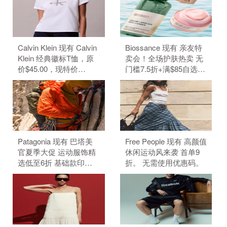
码。
元）。 无需使用优惠
码。
Calvin Klein 现有 Calvin
Biossance 现有 亲友特
Klein 经典徽标T恤，原
卖会！全场护肤热卖 无
价$45.00，现特价
门槛7.5折+满$85自选3
$22.50（约152.19
件好礼。 无需使用优惠
元）。 无需使用优惠
码。
码。
Patagonia 现有 巴塔美
Free People 现有 高颜值
官夏季大促 运动服饰精
休闲运动风来袭 首单9
选低至6折 基础款印花T
折。 无需使用优惠码。
恤$21.99。 无需使用优
惠码。