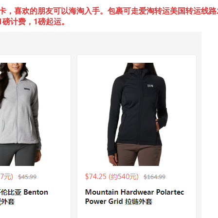
卡，喜欢的朋友可以海淘入手。包裹可走爱淘转运美国转运线路
1磅计费，1磅起运。