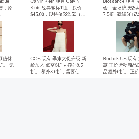
nique
Calvin Klein 现有 Calvin
Biossance 现
套，原
Klein 经典徽标T恤，原价
会！全场护肤热卖
$45.00，现特价$22.50（约
7.5折+满$85自
元）。 无
152.19元）。 无需使用优惠
无需使用优惠码
码。
 高颜值休
COS 现有 季末大促升级 新
Reebok US 现
折。 无
款加入 低至3折 + 额外8.5
惠 正价运动商品
折。 额外8.5折，需要使用
品额外5折。 正
优惠码：MAY15。 优惠随
折，折扣商品额外
时可能失效。
要使用优惠码：B