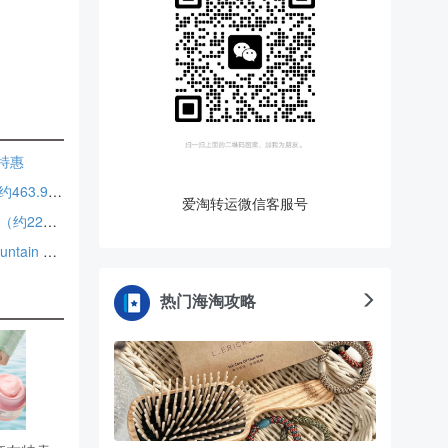
折特惠
Mountain Hardwear 山浩 PCT 50L 双肩包 2.4折 $67.18（约463.99元）
爱淘转运微信客服号
Columbia 哥伦比亚 Longhorn Ridge 衬衫夹克 2.5折 $32.5（约226.89元）
Steep&Cheap：反季特惠！入手 Patagonia、Marmot、Mountain Hardwear 等 低至6折
热门海淘攻略