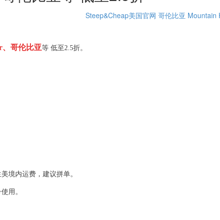
Steep&Cheap美国官网
哥伦比亚
Mountain 
wear、哥伦比亚
等 低至2.5折。
。
生美境内运费，建议拼单。
号使用。