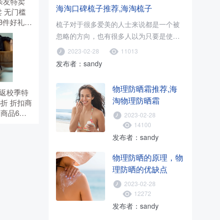
有 亲友特卖
海淘口碑梳子推荐,海淘梳子
 无门槛
选3件好礼。
梳子对于很多爱美的人士来说都是一个被
。
忽略的方向，也有很多人以为只要是使用
木梳就可以了，只要促进血液循环..
2023-02-28
11013
发布者：sandy
物理防晒霜推荐,海
有 返校季特
淘物理防晒霜
6折 折扣商
价商品6
2023-02-28
5折，需
14100
TS。
发布者：sandy
物理防晒的原理，物
理防晒的优缺点
2023-02-28
12272
发布者：sandy