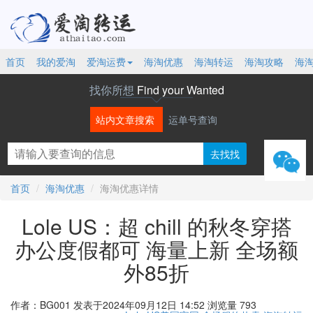
首页
我的爱淘
爱淘运费
海淘优惠
海淘转运
海淘攻略
海
找你所想
Find your Wanted
站内文章搜索
运单号查询
微信
首页
海淘优惠
海淘优惠详情
Lole US：超 chill 的秋冬穿搭
办公度假都可 海量上新 全场额
外85折
作者：BG001
发表于2024年09月12日 14:52
浏览量 793