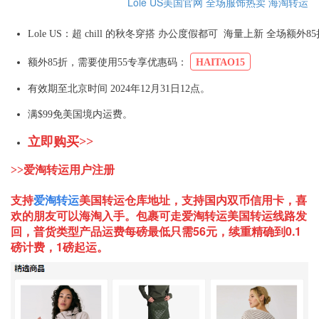
Lole US美国官网
全场服饰热卖
海淘转运
Lole US：超 chill 的秋冬穿搭 办公度假都可 海量上新 全场额外8
额外85折，需要使用55专享优惠码：
HAITAO15
有效期至北京时间 2024年12月31日12点。
满$99免美国境内运费。
立即购买>>
>>爱淘转运用户注册
支持
爱淘转运
美国
转运仓库地址，支持国内双币信用卡，喜
欢的朋友可以海淘入手。包裹可走爱淘转运美国转运线路发
回，普货类型产品运费每磅最低只需56元，续重精确到0.1
磅计费，1磅起运。