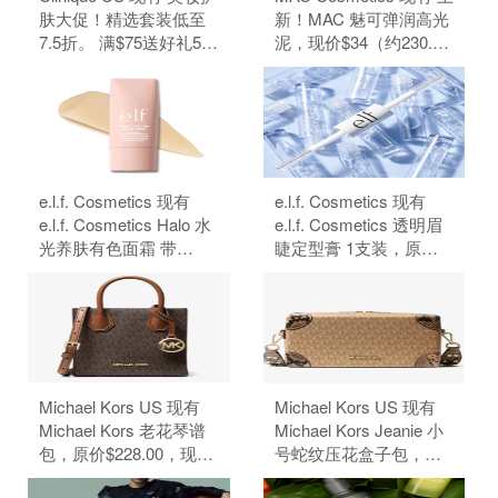
肤大促！精选套装低至
新！MAC 魅可弹润高光
7.5折。 满$75送好礼5
泥，现价$34（约230.29
件、满$95加送正装1
元）。 无需使用优惠
件。 无需使用优惠码。
码。
e.l.f. Cosmetics 现有
e.l.f. Cosmetics 现有
e.l.f. Cosmetics Halo 水
e.l.f. Cosmetics 透明眉
光养肤有色面霜 带
睫定型膏 1支装，原价
SPF50 防晒，原价
$4，现特价$3（约20.32
$18，现特价$14（约
元）。 无需使用优惠
94.83元）。 无需使用优
码。
惠码。
Michael Kors US 现有
Michael Kors US 现有
Michael Kors 老花琴谱
Michael Kors Jeanie 小
包，原价$228.00，现特
号蛇纹压花盒子包，原
价$50.15（约339.68
价$428，现特价