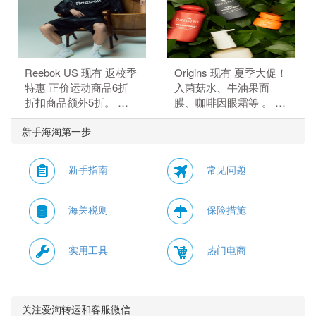
元）。 额外8.5折，需要
$84.99（约575.66
使用优惠码：
元）。 额外8.5折，需要
EXTRA15。
使用优惠码：
EXTRA15。
Reebok US 现有 返校季
Origins 现有 夏季大促！
特惠 正价运动商品6折
入菌菇水、牛油果面
折扣商品额外5折。 正
膜、咖啡因眼霜等 。 订
价商品6折，折扣商品额
单满$115赠5件礼，需要
新手海淘第一步
外5折，需要使用优惠
使用优惠码：
码：BTS。
HYDRATE。
新手指南
常见问题
海关税则
保险措施
实用工具
热门电商
关注爱淘转运和客服微信