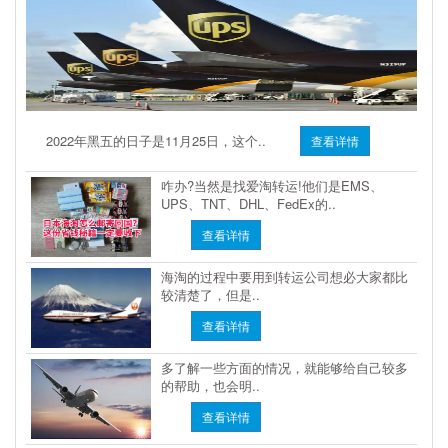
2022年黑五的日子是11月25日，这个..
查看详情
咋办?当然是找爱淘转运!他们是EMS、
UPS、TNT、DHL、FedEx的..
查看详情
海淘的过程中要用到转运公司想必大家都比
较清楚了，但是..
查看详情
多了解一些方面的情况，就能够给自己较多
的帮助，也会明..
查看详情