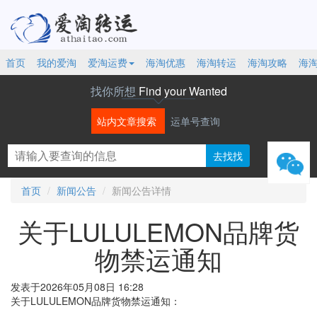
首页
我的爱淘
爱淘运费
海淘优惠
海淘转运
海淘攻略
海
找你所想
Find your Wanted
站内文章搜索
运单号查询
微信
首页
新闻公告
新闻公告详情
关于LULULEMON品牌货
物禁运通知
发表于2026年05月08日 16:28
关于LULULEMON品牌货物禁运通知：