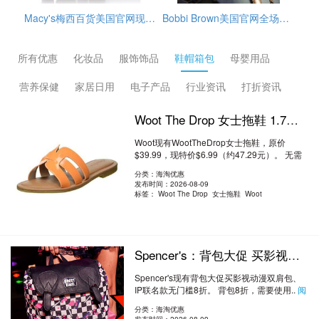
Bobbi Brown美国官网全场海淘满赠活动开启，订单满$65赠3件护肤小样（橘子面霜7ml+眼部打底5ml+卸妆油15ml），需使用优惠码：REFRESH，美国境内免邮，需要通过转运公司运输回来。
GlamGlow格莱魅美国官网冬季大促精选护肤品低至5折+部分额外9折促销，需用码：EXTRA10，另外，订单满$75送清洁4件套，价值$49，美国境内免邮。
所有优惠
化妆品
服饰饰品
鞋帽箱包
母婴用品
营养保健
家居日用
电子产品
行业资讯
打折资讯
Woot The Drop 女士拖鞋 1.7折 $6.99（约47.29元）
Woot现有WootTheDrop女士拖鞋，原价
$39.99，现特价$6.99（约47.29元）。 无需
使用优..
阅读全文
分类：海淘优惠
发布时间：2026-08-09
标签：
Woot The Drop 女士拖鞋 Woot
Spencer's：背包大促 买影视动漫双肩包、​​IP 联名款 无门槛8折
Spencer's现有背包大促买影视动漫双肩包、
IP联名款无门槛8折。 背包8折，需要使用..
阅
读全文
分类：海淘优惠