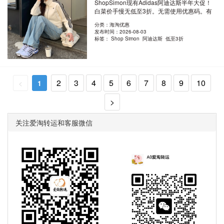
ShopSimon现有Adidas阿迪达斯半年大促！
白菜价手慢无低至3折。无需使用优惠码。有
效期至北..
阅读全文
分类：海淘优惠
发布时间：2026-08-03
标签：
Shop Simon 阿迪达斯 低至3折
2
3
4
5
6
7
8
9
10
<
1
>
关注爱淘转运和客服微信