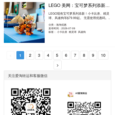
LEGO 美网：宝可梦系列添新！小卡比兽、精灵球、风速狗等 $79.99起
LEGO现有宝可梦系列添新！小卡比兽、精灵
球、风速狗等$79.99起。 无需使用优惠码。..
阅读全文
分类：海淘优惠
发布时间：2026-07-09
标签：
小卡比兽 精灵球 风速狗
2
3
4
5
6
7
8
9
10
<
1
>
关注爱淘转运和客服微信