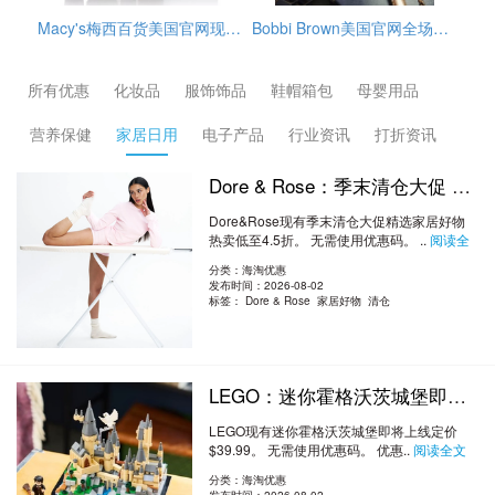
7，目前折后$74.9，另外雅诗兰黛订单满$39.5赠4件套，需要通过转运公司运输回来
Bobbi Brown美国官网全场海淘满赠活动开启，订单满$65赠3件护肤小样（橘子面霜7ml+眼部打底5ml+卸妆油15ml），需使用优惠码：REFRESH，美国境内免邮，需要通过转运公司运输回来。
GlamGlow格莱魅美国官网冬季大促精选护肤品低至5折+部分额外9折促销，需用码：EXTRA10，另外，订单满$75送清洁4件套，价值$49，美国境内免邮。
所有优惠
化妆品
服饰饰品
鞋帽箱包
母婴用品
营养保健
家居日用
电子产品
行业资讯
打折资讯
Dore & Rose：季末清仓大促 精选家居好物热卖 低至4.5折
Dore&Rose现有季末清仓大促精选家居好物
热卖低至4.5折。 无需使用优惠码。 ..
阅读全
文
分类：海淘优惠
发布时间：2026-08-02
标签：
Dore & Rose 家居好物 清仓
LEGO：迷你霍格沃茨城堡即将上线 定价$39.99
LEGO现有迷你霍格沃茨城堡即将上线定价
$39.99。 无需使用优惠码。 优惠..
阅读全文
分类：海淘优惠