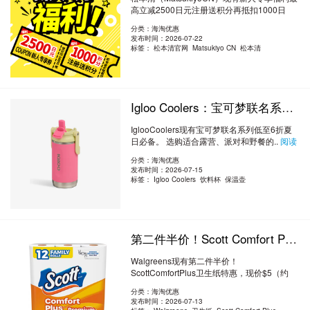
高立减2500日元注册送积分再抵扣1000日
元。 ..
阅读全文
分类：海淘优惠
发布时间：2026-07-22
标签：
松本清官网 Matsukiyo CN 松本清
Igloo Coolers：宝可梦联名系列低至 6 折 夏日必备
IglooCoolers现有宝可梦联名系列低至6折夏
日必备。 选购适合露营、派对和野餐的..
阅读
全文
分类：海淘优惠
发布时间：2026-07-15
标签：
Igloo Coolers 饮料杯 保温壶
第二件半价！Scott Comfort Plus卫生纸特惠 $5（约33.98元）
Walgreens现有第二件半价！
ScottComfortPlus卫生纸特惠，现价$5（约
33.98元）。 无..
阅读全文
分类：海淘优惠
发布时间：2026-07-13