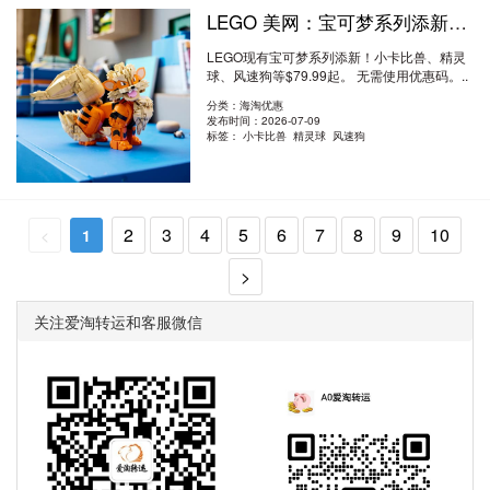
LEGO 美网：宝可梦系列添新！小卡比兽、精灵球、风速狗等 $79.99起
LEGO现有宝可梦系列添新！小卡比兽、精灵
球、风速狗等$79.99起。 无需使用优惠码。..
阅读全文
分类：海淘优惠
发布时间：2026-07-09
标签：
小卡比兽 精灵球 风速狗
2
3
4
5
6
7
8
9
10
<
1
>
关注爱淘转运和客服微信