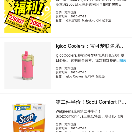
高立减2500日元注册送积分再抵扣1000日
元。 ..
阅读全文
分类：海淘优惠
发布时间：2026-07-22
标签：
松本清官网 Matsukiyo CN 松本清
Igloo Coolers：宝可梦联名系列低至 6 折 夏日必备
IglooCoolers现有宝可梦联名系列低至6折夏
日必备。 选购适合露营、派对和野餐的..
阅读
全文
分类：海淘优惠
发布时间：2026-07-15
标签：
Igloo Coolers 饮料杯 保温壶
第二件半价！Scott Comfort Plus卫生纸特惠 $5（约33.98元）
Walgreens现有第二件半价！
ScottComfortPlus卫生纸特惠，现价$5（约
33.98元）。 无..
阅读全文
分类：海淘优惠
发布时间：2026-07-13