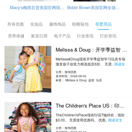
7，目前折后$74.9，另外雅诗兰黛订单满$39.5赠4件套，需要通过转运公司运输回来
Bobbi Brown美国官网全场海淘满赠活动开启，订单满$65赠3件护肤小样（橘子面霜7ml+眼部打底5ml+卸妆油15ml），需使用优惠码：REFRESH，美国境内免邮，需要通过转运公司运输回来。
GlamGlow格莱魅美国官网冬季大促精选护肤品低至5折+部分额外9折促销，需用码：EXTRA10，另外，订单满$75送清洁4件套，价值$49，美国境内免邮。
所有优惠
化妆品
服饰饰品
鞋帽箱包
母婴用品
营养保健
家居日用
电子产品
行业资讯
打折资讯
Melissa & Doug：开学季益智 学习玩具专场 激发孩子创造力 精选低至6折
Melissa&Doug现有开学季益智学习玩具专场
激发孩子创造力精选低至6折。 无需..
阅读全
文
分类：海淘优惠
发布时间：2026-08-02
标签：
Melissa & Doug 益智 玩具
The Children's Place US：印花T恤特价 每件$3 $3
TheChildren'sPlace现有印花T恤特价，现价
$3.00。 无需使用优惠码。 优惠..
阅读全文
分类：海淘优惠