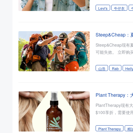
Levi's
牛仔衣
Steep&Cheap
Steep&Cheap现有夏季
山浩
Rab
Hell
Plant Ther
PlantTherapy现有大促最
Plant Therapy
精