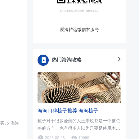
爱淘转运微信客服号
热门海淘攻略
海淘口碑梳子推荐,海淘梳子
梳子对于很多爱美的人士来说都是一个被忽
略的方向，也有很多人以为只要是使用木梳
就可以了，只要促进血液循环..
2023-02-28
10995