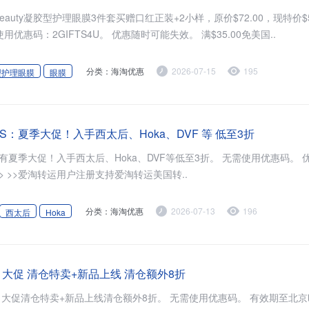
PixiBeauty凝胶型护理眼膜3件套买赠口红正装+2小样，原价$72.00，现特价$
394.05元）。 需要使用优惠码：2GIFTS4U。 优惠随时可能失效。 满$35.00免美国..
分类：海淘优惠
2026-07-15
195
型护理眼膜
眼膜
ols US：夏季大促！入手西太后、Hoka、DVF 等 低至3折
有夏季大促！入手西太后、Hoka、DVF等低至3折。 无需使用优惠码。 优惠随时可
能失效。 立即购买>> >>爱淘转运用户注册支持爱淘转运美国转..
分类：海淘优惠
2026-07-13
196
西太后
Hoka
y：7月大促 清仓特卖+新品上线 清仓额外8折
仓特卖+新品上线清仓额外8折。 无需使用优惠码。 有效期至北京时间2026