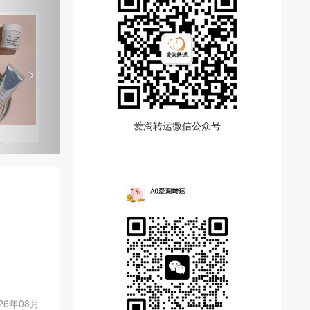
>
爱淘转运微信公众号
AR，折后满$150赠5件套大礼包，需要使用优惠码：HTGLOW。