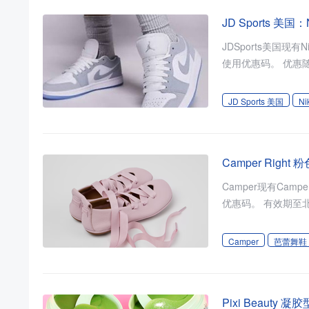
JDSports美国现有Ni
JD Sports 美国
Ni
Camper Right
Camper现有Campe
Camper
芭蕾舞鞋
Pixi Beauty