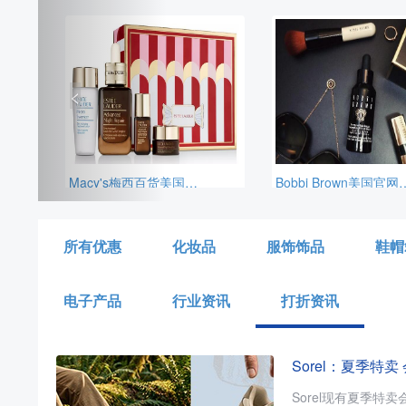
<
Macy's梅西百货美国官网现有这款Estée Lauder雅诗兰黛Repair+Renew小棕瓶4件套，套装价值$172，原价$107，目前折后$74.9，另外雅诗兰黛订单满$39.5赠4件套，需要通过转运公司运输回来
Bobbi Brown美国官网全场海淘满赠活动开启，订单满$65赠3件护肤小样（橘子面霜7ml+眼部打底5ml+卸妆油1
所有优惠
化妆品
服饰饰品
鞋帽
电子产品
行业资讯
打折资讯
Sorel：夏季特
Sorel现有夏季特卖会员周末专享低至6