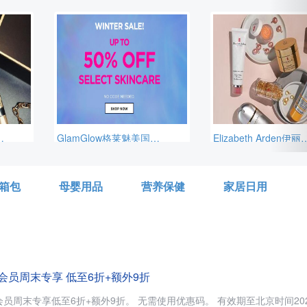
5ml），需使用优惠码：REFRESH，美国境内免邮，需要通过转运公司运输回来。
GlamGlow格莱魅美国官网冬季大促精选护肤品低至5折+部分额外9折促销，需用码：EXTRA10，另外，订单满$75送清洁4件套，价值$49，美国境内免邮。
Elizabeth Arden伊丽莎白雅顿美国官网满$125享7折，折后满$125赠送30ml 小银蛋，需要使用优惠码：HTNEWYE
箱包
母婴用品
营养保健
家居日用
卖 会员周末专享 低至6折+额外9折
折+额外9折。 无需使用优惠码。 有效期至北京时间2026年08月