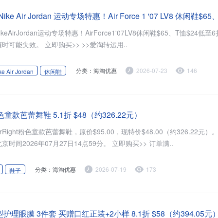
keAirJordan运动专场特惠！AirForce1'07LV8休闲鞋$65、T恤$24低至6折
使用优惠码。 优惠随时可能失效。 立即购买>> >>爱淘转运用..
分类：海淘优惠
2026-07-23
146
ke Air Jordan
休闲鞋
 粉色童款芭蕾舞鞋 5.1折 $48（约326.22元）
rRight粉色童款芭蕾舞鞋，原价$95.00，现特价$48.00（约326.22元）。 无需使
优惠码。 有效期至北京时间2026年07月27日14点59分。 立即购买>> 订单满..
分类：海淘优惠
2026-07-19
173
鞋子
 凝胶型护理眼膜 3件套 买赠口红正装+2小样 8.1折 $58（约394.05元