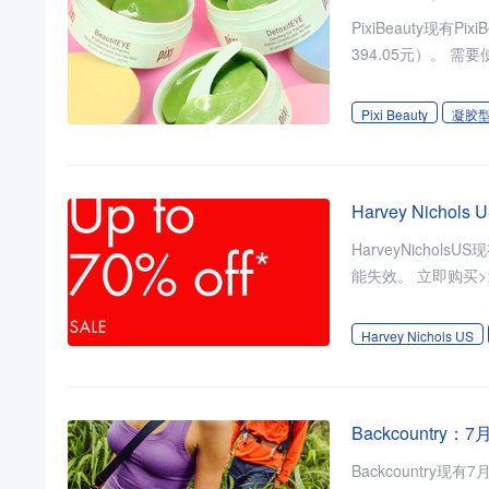
PixiBeauty现有
Pixi Beauty
凝胶
Harvey Nich
HarveyNicholsUS现
Harvey Nichols US
Backcountr
Backcountry现有7月大促清