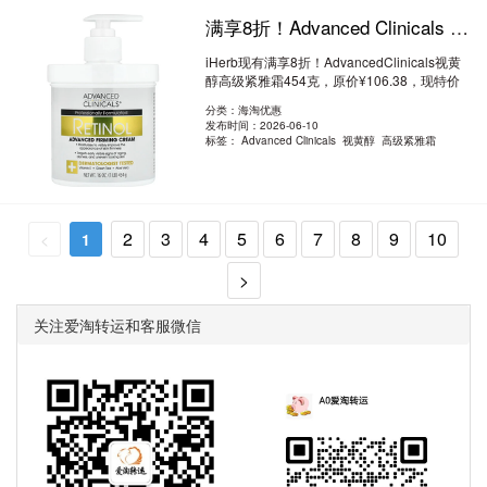
满享8折！Advanced Clinicals 视黄醇 高级紧雅霜 454克 8折 ¥85.1
iHerb现有满享8折！AdvancedClinicals视黄
醇高级紧雅霜454克，原价¥106.38，现特价
¥85.1。 ..
阅读全文
分类：海淘优惠
发布时间：2026-06-10
标签：
Advanced Clinicals 视黄醇 高级紧雅霜
2
3
4
5
6
7
8
9
10
<
1
>
关注爱淘转运和客服微信