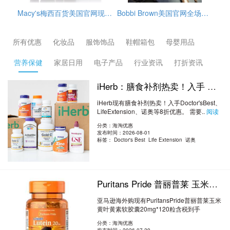
7，目前折后$74.9，另外雅诗兰黛订单满$39.5赠4件套，需要通过转运公司运输回来
Bobbi Brown美国官网全场海淘满赠活动开启，订单满$65赠3件护肤小样（橘子面霜7ml+眼部打底5ml+卸妆油15ml），需使用优惠码：REFRESH，美国境内免邮，需要通过转运公司运输回来。
GlamGlow格莱魅美国官网冬季大促精选护肤品低至5折+部分额外9折促销，需用码：EXTRA10，另外，订单满$75送清洁4件套，价值$49，美国境内免邮。
所有优惠
化妆品
服饰饰品
鞋帽箱包
母婴用品
营养保健
家居日用
电子产品
行业资讯
打折资讯
iHerb：膳食补剂热卖！入手 Doctor's Best、Life Extension、诺奥等 8折优惠
iHerb现有膳食补剂热卖！入手Doctor'sBest、
LifeExtension、诺奥等8折优惠。 需要..
阅读
全文
分类：海淘优惠
发布时间：2026-08-01
标签：
Doctor's Best Life Extension 诺奥
Puritans Pride 普丽普莱 玉米黄叶黄素软胶囊20mg*120粒 含税到手¥88.78
亚马逊海外购现有PuritansPride普丽普莱玉米
黄叶黄素软胶囊20mg*120粒含税到手
¥88.78。 ..
阅读全文
分类：海淘优惠