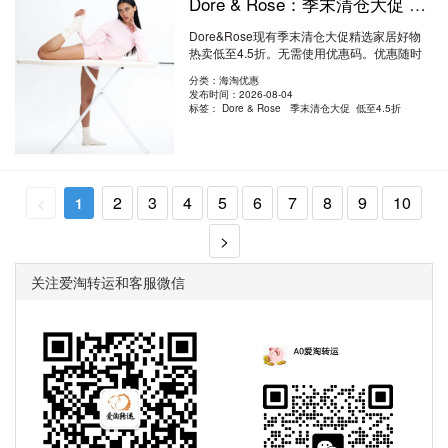
Dore & Rose：季末清仓大促 精选家居好物热卖 低至4.5折
Dore&Rose现有季末清仓大促精选家居好物
热卖低至4.5折。无需使用优惠码。优惠随时
可..
阅读全文
分类：海淘优惠
发布时间：2026-08-04
标签：
Dore & Rose 季末清仓大促 低至4.5折
2
3
4
5
6
7
8
9
10
<
1
>
关注爱淘转运和客服微信