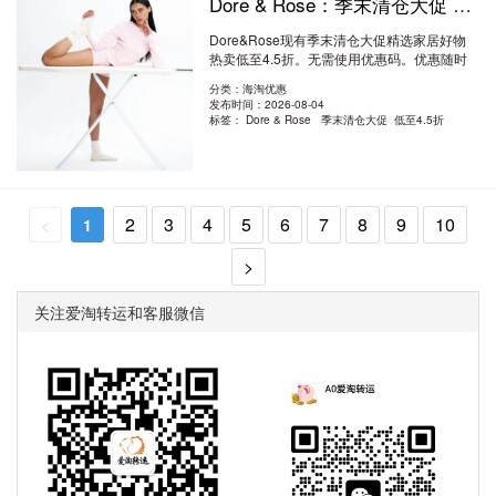
Dore & Rose：季末清仓大促 精选家居好物热卖 低至4.5折
Dore&Rose现有季末清仓大促精选家居好物
热卖低至4.5折。无需使用优惠码。优惠随时
可..
阅读全文
分类：海淘优惠
发布时间：2026-08-04
标签：
Dore & Rose 季末清仓大促 低至4.5折
2
3
4
5
6
7
8
9
10
<
1
>
关注爱淘转运和客服微信