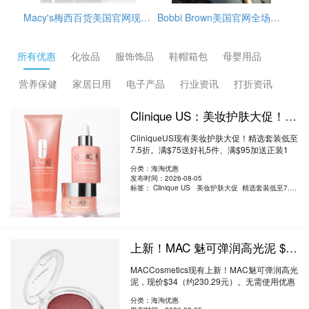
Macy's梅西百货美国官网现有这款Estée Lauder雅诗兰黛Repair+Renew小棕瓶4件套，套装价值$172，原价$107，目前折后$74.9，另外雅诗兰黛订单满$39.5赠4件套，需要通过转运公司运输回来
Bobbi Brown美国官网全场海淘满赠活动开启，订单满$65赠3件护肤小样（橘子面霜7ml+眼部打底5ml+卸妆油15ml），需使用优惠码：REFRESH，美国境内免邮，需要通过转运公司运输回来。
GlamGlow格莱魅美国官网冬季大促精选护肤品低至5折+部分额外9折促销，需用码：EXTRA10，另外，订单满$75送清洁4件套，价值$49，美国境内免邮。
所有优惠
化妆品
服饰饰品
鞋帽箱包
母婴用品
营养保健
家居日用
电子产品
行业资讯
打折资讯
Clinique US：美妆护肤大促！精选套装低至7.5折 满送好礼5件+正装1件
CliniqueUS现有美妆护肤大促！精选套装低至
7.5折。满$75送好礼5件、满$95加送正装1
件。无需..
阅读全文
分类：海淘优惠
发布时间：2026-08-05
标签：
Clinique US 美妆护肤大促 精选套装低至7.5折
上新！MAC 魅可弹润高光泥 $34（约230.29元）
MACCosmetics现有上新！MAC魅可弹润高光
泥，现价$34（约230.29元）。无需使用优惠
码。优惠随..
阅读全文
分类：海淘优惠