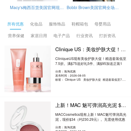
Macy's梅西百货美国官网现有这款Estée Lauder雅诗兰黛Repair+Renew小棕瓶4件套，套装价值$172，原价$107，目前折后$74.9，另外雅诗兰黛订单满$39.5赠4件套，需要通过转运公司运输回来
Bobbi Brown美国官网全场海淘满赠活动开启，订单满$65赠3件护肤小样（橘子面霜7ml+眼部打底5ml+卸妆油15ml），需使用优惠码：REFRESH，美国境内免邮，需要通过转运公司运输回来。
GlamGlow格莱魅美国官网冬季大促精选护肤品低至5折+部分额外9折促销，需用码：EXTRA10，另外，订单满$75送清洁4件套，价值$49，美国境内免邮。
所有优惠
化妆品
服饰饰品
鞋帽箱包
母婴用品
营养保健
家居日用
电子产品
行业资讯
打折资讯
Clinique US：美妆护肤大促！精选套装低至7.5折 满送好礼5件+正装1件
CliniqueUS现有美妆护肤大促！精选套装低至
7.5折。满$75送好礼5件、满$95加送正装1
件。无需..
阅读全文
分类：海淘优惠
发布时间：2026-08-05
标签：
Clinique US 美妆护肤大促 精选套装低至7.5折
上新！MAC 魅可弹润高光泥 $34（约230.29元）
MACCosmetics现有上新！MAC魅可弹润高光
泥，现价$34（约230.29元）。无需使用优惠
码。优惠随..
阅读全文
分类：海淘优惠