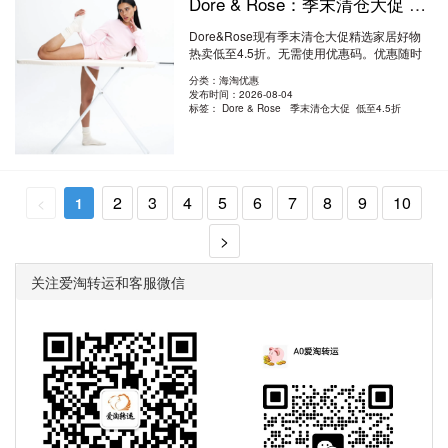
Dore & Rose：季末清仓大促 精选家居好物热卖 低至4.5折
Dore&Rose现有季末清仓大促精选家居好物
热卖低至4.5折。无需使用优惠码。优惠随时
可..
阅读全文
分类：海淘优惠
发布时间：2026-08-04
标签：
Dore & Rose 季末清仓大促 低至4.5折
2
3
4
5
6
7
8
9
10
<
1
>
关注爱淘转运和客服微信