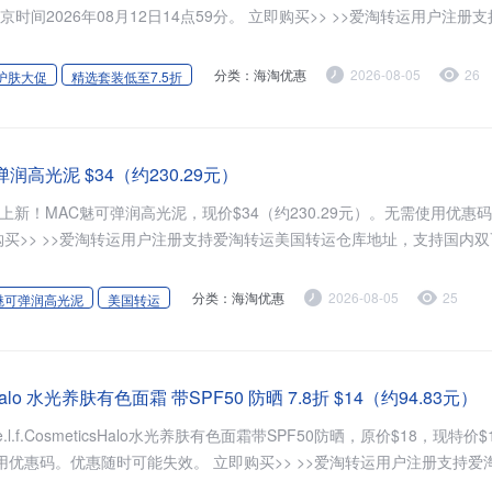
时间2026年08月12日14点59分。 立即购买>> >>爱淘转运用户注册支
分类：海淘优惠
2026-08-05
26
护肤大促
精选套装低至7.5折
润高光泥 $34（约230.29元）
s现有上新！MAC魅可弹润高光泥，现价$34（约230.29元）。无需使用优惠
购买>> >>爱淘转运用户注册支持爱淘转运美国转运仓库地址，支持国内双币
分类：海淘优惠
2026-08-05
25
魅可弹润高光泥
美国转运
ics Halo 水光养肤有色面霜 带SPF50 防晒 7.8折 $14（约94.83元）
cs现有e.l.f.CosmeticsHalo水光养肤有色面霜带SPF50防晒，原价$18，现特价
使用优惠码。优惠随时可能失效。 立即购买>> >>爱淘转运用户注册支持爱淘