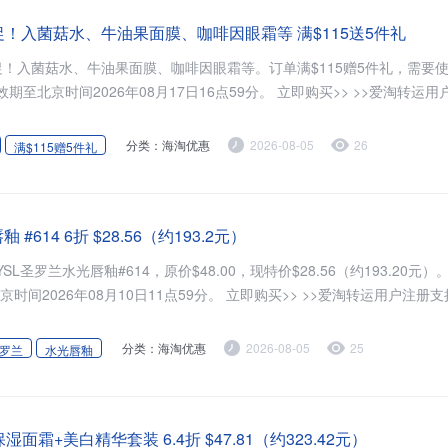
季大促！入菌菇水、牛油果面膜、咖啡因眼霜等 满$115送5件礼
季大促！入菌菇水、牛油果面膜、咖啡因眼霜等。订单满$115赠5件礼，需要
效期至北京时间2026年08月17日16点59分。 立即购买>> >>爱淘转运
分类：海淘优惠
2026-08-05
26
满$115赠5件礼
 #614 6折 $28.56（约193.2元）
s现有YSL圣罗兰水光唇釉#614，原价$48.00，现特价$28.56（约193.20元
时间2026年08月10日11点59分。 立即购买>> >>爱淘转运用户注册支
分类：海淘优惠
2026-08-05
25
罗兰
水光唇釉
高保湿面霜+美白精华套装 6.4折 $47.81（约323.42元）