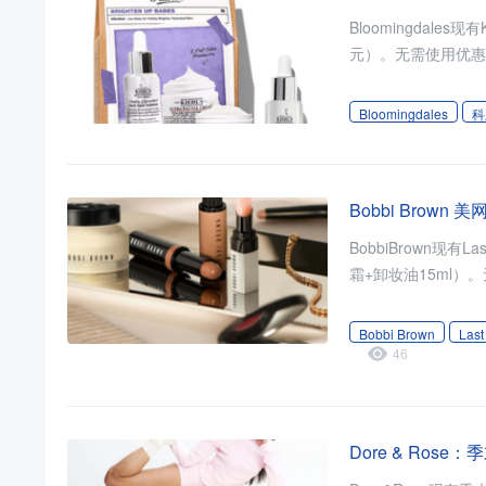
Bloomingdale
元）。无需使用优惠码
Bloomingdales
科
Bobbi Brown
BobbiBrown现
霜+卸妆油15ml）
Bobbi Brown
Las
46
Dore & Ros