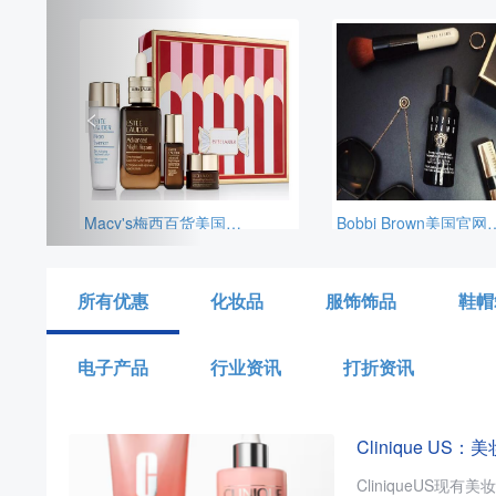
<
Macy's梅西百货美国官网现有这款Estée Lauder雅诗兰黛Repair+Renew小棕瓶4件套，套装价值$172，原价$107，目前折后$74.9，另外雅诗兰黛订单满$39.5赠4件套，需要通过转运公司运输回来
Bobbi Brown美国官网全场海淘满赠活动开启，订单满$65赠3件护肤小样（橘子面霜7ml+眼部打底5ml+卸妆油1
所有优惠
化妆品
服饰饰品
鞋帽
电子产品
行业资讯
打折资讯
Clinique U
CliniqueUS现