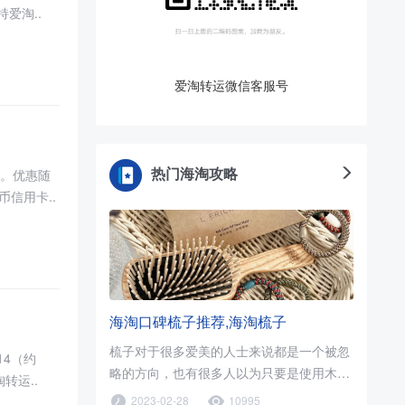
持爱淘..
爱淘转运微信客服号
热门海淘攻略
码。优惠随
信用卡..
海淘口碑梳子推荐,海淘梳子
梳子对于很多爱美的人士来说都是一个被忽
$14（约
略的方向，也有很多人以为只要是使用木梳
转运..
就可以了，只要促进血液循环..
2023-02-28
10995