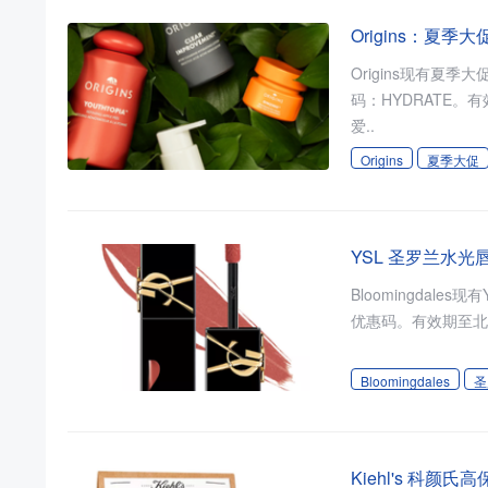
Origins：夏
Origins现有夏
码：HYDRATE。有
爱..
Origins
夏季大促
YSL 圣罗兰水光唇釉
Bloomingdale
优惠码。有效期至北京
Bloomingdales
圣
Kiehl's 科颜氏