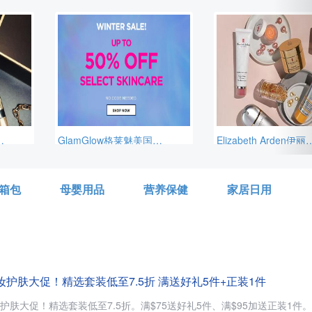
5ml），需使用优惠码：REFRESH，美国境内免邮，需要通过转运公司运输回来。
GlamGlow格莱魅美国官网冬季大促精选护肤品低至5折+部分额外9折促销，需用码：EXTRA10，另外，订单满$75送清洁4件套，价值$49，美国境内免邮。
Elizabeth Arden伊丽莎白雅顿美国官网满$125享7折，折后满$125赠送30ml 小银蛋，需要使用优惠码：HTNEWYE
箱包
母婴用品
营养保健
家居日用
S：美妆护肤大促！精选套装低至7.5折 满送好礼5件+正装1件
有美妆护肤大促！精选套装低至7.5折。满$75送好礼5件、满$95加送正装1件