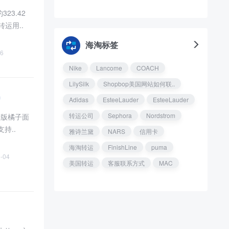
323.42
转运用..
海淘标签
6
Nike
Lancome
COACH
LilySilk
Shopbop美国网站如何联..
赠
Adidas
EsteeLauder
EsteeLauder
转运公司
Sephora
Nordstrom
（新版橘子面
持..
雅诗兰黛
NARS
信用卡
海淘转运
FinishLine
puma
-04
美国转运
客服联系方式
MAC