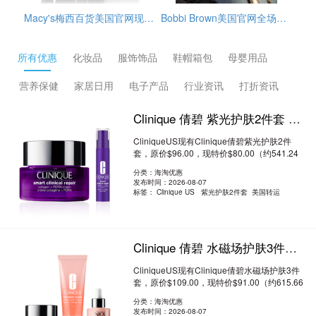
Bobbi Brown美国官网全场海淘满赠活动开启，订单满$65赠3件护肤小样（橘子面霜7ml+眼部打底5ml+卸妆油15ml），需使用优惠码：REFRESH，美国境内免邮，需要通过转运公司运输回来。
GlamGlow格莱魅美国官网冬季大促精选护肤品低至5折+部分额外9折促销，需用码：EXTRA10，另外，订单满$75送清洁4件套，价值$49，美国境内免邮。
所有优惠
化妆品
服饰饰品
鞋帽箱包
母婴用品
营养保健
家居日用
电子产品
行业资讯
打折资讯
Clinique 倩碧 紫光护肤2件套 8.3折 $80（约541.24元）
CliniqueUS现有Clinique倩碧紫光护肤2件
套，原价$96.00，现特价$80.00（约541.24
元）。无需..
阅读全文
分类：海淘优惠
发布时间：2026-08-07
标签：
Clinique US 紫光护肤2件套 美国转运
Clinique 倩碧 水磁场护肤3件套 8.3折 $91（约615.66元）
CliniqueUS现有Clinique倩碧水磁场护肤3件
套，原价$109.00，现特价$91.00（约615.66
元）。无..
阅读全文
分类：海淘优惠
发布时间：2026-08-07