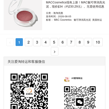
MACCosmetics现有上新！MAC魅可弹润高光
泥，现价$34（约230.29元）。无需使用优惠
码。优惠随..
阅读全文
分类：海淘优惠
发布时间：2026-08-05
标签：
MAC Cosmetics 魅可弹润高光泥 美国转运
2
3
4
5
6
7
8
9
10
<
1
>
关注爱淘转运和客服微信