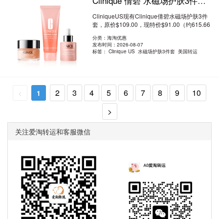
Clinique 倩碧 水磁场护肤3件套 8.3折 $91（约615.66元）
CliniqueUS现有Clinique倩碧水磁场护肤3件
套，原价$109.00，现特价$91.00（约615.66
元）。无..
阅读全文
分类：海淘优惠
发布时间：2026-08-07
标签：
Clinique US 水磁场护肤3件套 美国转运
2
3
4
5
6
7
8
9
10
<
1
>
关注爱淘转运和客服微信