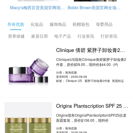
Macy's梅西百货美国官网现有这款Estée Lauder雅诗兰黛Repair+Renew小棕瓶4件套，套装价值$172，原价$107，目前折后$74.9，另外雅诗兰黛订单满$39.5赠4件套，需要通过转运公司运输回来
Bobbi Brown美国官网全场海淘满赠活动开启，订单满$65赠3件护肤小样（橘子面霜7ml+眼部打底5ml+卸妆油15ml），需使用优惠码：REFRESH，美国境内免邮，需要通过转运公司运输回来。
GlamGlow格莱魅美国官网冬季大促精选护肤品低至5折+部分额外9折促销，需用码：EXTRA10，另外，订单满$75送清洁4件套，价值$49，美国境内免邮。
所有优惠
化妆品
服饰饰品
鞋帽箱包
母婴用品
营养保健
家居日用
电子产品
行业资讯
打折资讯
Clinique 倩碧 紫胖子卸妆膏2件套 7.5折 $44（约297.68元）
CliniqueUS现有Clinique倩碧紫胖子卸妆膏2
件套，原价$59.00，现特价$44.00（约
297.68元）。..
阅读全文
分类：海淘优惠
发布时间：2026-08-08
标签：
Clinique US 紫胖子卸妆膏2件套 美国转运
Origins Plantscription SPF 25 抗老面霜套装 8.5折 $132（约893.42元）
Origins现有OriginsPlantscriptionSPF25抗老
面霜套装，原价$156.00，现特价
$132.00（约89..
阅读全文
分类：海淘优惠
发布时间：2026-08-08